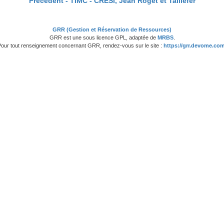
Précédent -
TIMC - CRESI, Jean Roget et Taillefer
GRR (Gestion et Réservation de Ressources)
GRR est une sous licence GPL, adaptée de
MRBS
.
Pour tout renseignement concernant GRR, rendez-vous sur le site :
https://grr.devome.com