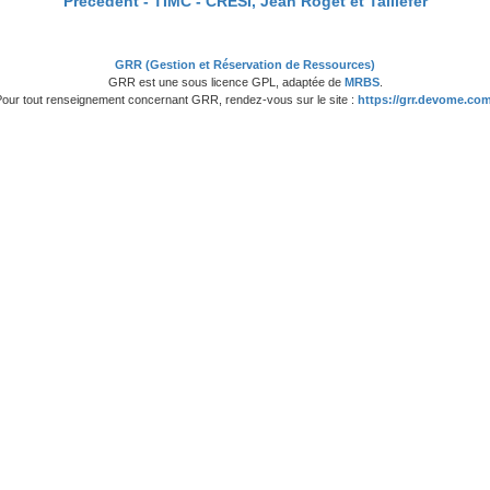
Précédent -
TIMC - CRESI, Jean Roget et Taillefer
GRR (Gestion et Réservation de Ressources)
GRR est une sous licence GPL, adaptée de
MRBS
.
Pour tout renseignement concernant GRR, rendez-vous sur le site :
https://grr.devome.com