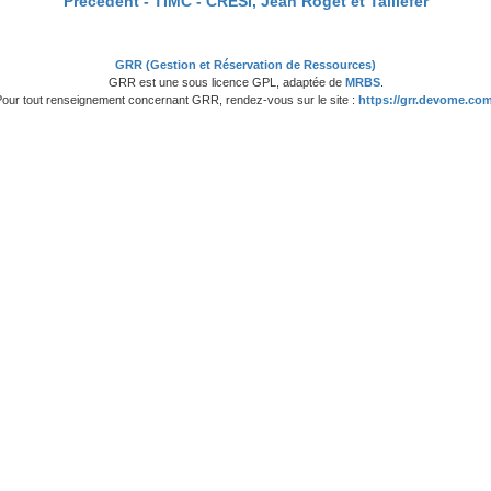
Précédent -
TIMC - CRESI, Jean Roget et Taillefer
GRR (Gestion et Réservation de Ressources)
GRR est une sous licence GPL, adaptée de
MRBS
.
Pour tout renseignement concernant GRR, rendez-vous sur le site :
https://grr.devome.com