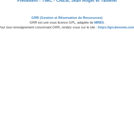
Précédent -
TIMC - CRESI, Jean Roget et Taillefer
GRR (Gestion et Réservation de Ressources)
GRR est une sous licence GPL, adaptée de
MRBS
.
Pour tout renseignement concernant GRR, rendez-vous sur le site :
https://grr.devome.com