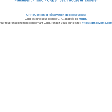
Précédent -
TIMC - CRESI, Jean Roget et Taillefer
GRR (Gestion et Réservation de Ressources)
GRR est une sous licence GPL, adaptée de
MRBS
.
Pour tout renseignement concernant GRR, rendez-vous sur le site :
https://grr.devome.com